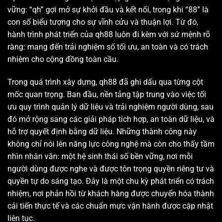
vững: “qh” gợi mở sự khởi đầu và kết nối, trong khi “88” là
con số biểu tượng cho sự vĩnh cửu và thuận lợi. Từ đó,
hành trình phát triển của qh88 luôn đi kèm với sứ mệnh rõ
ràng: mang đến trải nghiệm số tối ưu, an toàn và có trách
nhiệm cho cộng đồng toàn cầu.
Trong quá trình xây dựng, qh88 đã ghi dấu qua từng cột
mốc quan trọng. Ban đầu, nền tảng tập trung vào việc tối
ưu quy trình quản lý dữ liệu và trải nghiệm người dùng, sau
đó mở rộng sang các giải pháp tích hợp, an toàn dữ liệu, và
hỗ trợ quyết định bằng dữ liệu. Những thành công này
không chỉ nói lên năng lực công nghệ mà còn cho thấy tầm
nhìn nhân văn: một hệ sinh thái số bền vững, nơi mỗi
người dùng được nghe và được tôn trọng quyền riêng tư và
quyền tự do sáng tạo. Đây là một chu kỳ phát triển có trách
nhiệm, nơi phản hồi từ khách hàng được chuyển hóa thành
cải tiến thực tế và các chuẩn mực vận hành được cập nhật
liên tục.