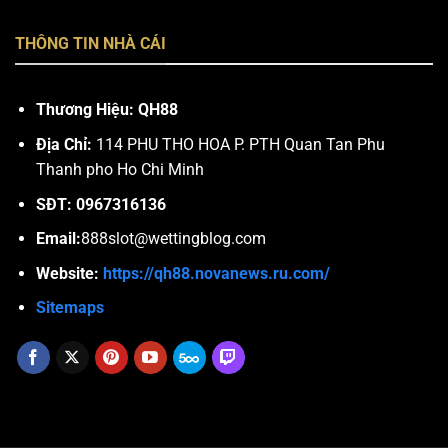
THÔNG TIN NHÀ CÁI
Thương Hiệu: QH88
Địa Chỉ:
114 PHU THO HOA P. PTH Quan Tan Phu
Thanh pho Ho Chi Minh
SĐT:
0967316136
Email:
888slot@wettingblog.com
Website:
https://qh88.novanews.ru.com/
Sitemaps