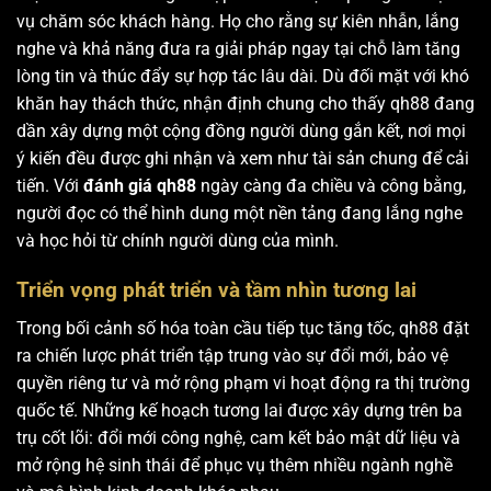
vụ chăm sóc khách hàng. Họ cho rằng sự kiên nhẫn, lắng
nghe và khả năng đưa ra giải pháp ngay tại chỗ làm tăng
lòng tin và thúc đẩy sự hợp tác lâu dài. Dù đối mặt với khó
khăn hay thách thức, nhận định chung cho thấy qh88 đang
dần xây dựng một cộng đồng người dùng gắn kết, nơi mọi
ý kiến đều được ghi nhận và xem như tài sản chung để cải
tiến. Với
đánh giá qh88
ngày càng đa chiều và công bằng,
người đọc có thể hình dung một nền tảng đang lắng nghe
và học hỏi từ chính người dùng của mình.
Triển vọng phát triển và tầm nhìn tương lai
Trong bối cảnh số hóa toàn cầu tiếp tục tăng tốc, qh88 đặt
ra chiến lược phát triển tập trung vào sự đổi mới, bảo vệ
quyền riêng tư và mở rộng phạm vi hoạt động ra thị trường
quốc tế. Những kế hoạch tương lai được xây dựng trên ba
trụ cốt lõi: đổi mới công nghệ, cam kết bảo mật dữ liệu và
mở rộng hệ sinh thái để phục vụ thêm nhiều ngành nghề