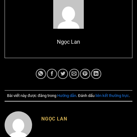
Ngọc Lan
Bài viết này được đăng trong
Hướng dẫn
. Đánh dấu
liên kết thường trực
.
NGỌC LAN