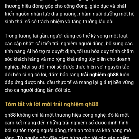
thương hiệu đóng góp cho cộng đồng, giáo dục và phát
triển nguồn nhân lực địa phương, nhằm nuôi dưỡng một hệ
sinh thái số có trách nhiệm và tăng trưởng lâu dài.
Trong tương lai gần, người dùng có thể kỳ vọng một loạt
các cập nhật: cải tiến trải nghiệm người dùng, bổ sung các
tính năng AI hỗ trợ ra quyết định, tối ưu hóa quy trình chăm
sóc khách hàng và mở rộng khả năng tùy biến cho doanh
nghiệp. Mọi sự đổi mới sẽ được thực hiện với nguyên tắc
đôi bên cùng có lợi, đảm bảo rằng
trải nghiệm qh88
luôn
đáp ứng được nhu cầu thực tế và mang lại giá trị bền vững
cho cả người dùng lẫn đối tác.
Tóm tắt và lời mời trải nghiệm qh88
qh88 không chỉ là một thương hiệu công nghệ; đó là một
cam kết mang đến những trải nghiệm số được định hình
bởi sự tôn trọng người dùng, tính an toàn và khả năng mở
rộng. Từ nguồn gốc đầy cảm hứng cho tới các sản phẩm