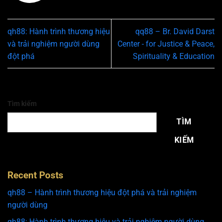
qh88: Hành trình thương hiệu
qq88 – Br. David Darst
và trải nghiệm người dùng
Center - for Justice & Peace,
đột phá
Spirituality & Education
Tìm kiếm
TÌM
KIẾM
Recent Posts
qh88 – Hành trình thương hiệu đột phá và trải nghiệm
người dùng
qh88: Hành trình thương hiệu và trải nghiệm người dùng