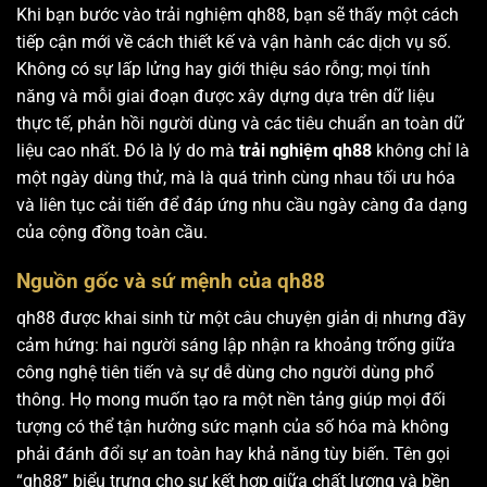
Khi bạn bước vào trải nghiệm qh88, bạn sẽ thấy một cách
tiếp cận mới về cách thiết kế và vận hành các dịch vụ số.
Không có sự lấp lửng hay giới thiệu sáo rỗng; mọi tính
năng và mỗi giai đoạn được xây dựng dựa trên dữ liệu
thực tế, phản hồi người dùng và các tiêu chuẩn an toàn dữ
liệu cao nhất. Đó là lý do mà
trải nghiệm qh88
không chỉ là
một ngày dùng thử, mà là quá trình cùng nhau tối ưu hóa
và liên tục cải tiến để đáp ứng nhu cầu ngày càng đa dạng
của cộng đồng toàn cầu.
Nguồn gốc và sứ mệnh của qh88
qh88 được khai sinh từ một câu chuyện giản dị nhưng đầy
cảm hứng: hai người sáng lập nhận ra khoảng trống giữa
công nghệ tiên tiến và sự dễ dùng cho người dùng phổ
thông. Họ mong muốn tạo ra một nền tảng giúp mọi đối
tượng có thể tận hưởng sức mạnh của số hóa mà không
phải đánh đổi sự an toàn hay khả năng tùy biến. Tên gọi
“qh88” biểu trưng cho sự kết hợp giữa chất lượng và bền