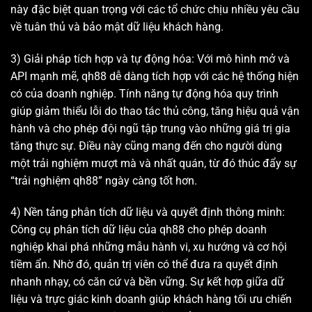
này đặc biệt quan trọng với các tổ chức chịu nhiều yêu cầu
về tuân thủ và bảo mật dữ liệu khách hàng.
3) Giải pháp tích hợp và tự động hóa: Với mô hình mở và
API mạnh mẽ, qh88 dễ dàng tích hợp với các hệ thống hiện
có của doanh nghiệp. Tính năng tự động hóa quy trình
giúp giảm thiểu lỗi do thao tác thủ công, tăng hiệu quả vận
hành và cho phép đội ngũ tập trung vào những giá trị gia
tăng thực sự. Điều này cũng mang đến cho người dùng
một trải nghiệm mượt mà và nhất quán, từ đó thúc đẩy sự
“trải nghiệm qh88” ngày càng tốt hơn.
4) Nền tảng phân tích dữ liệu và quyết định thông minh:
Công cụ phân tích dữ liệu của qh88 cho phép doanh
nghiệp khai phá những mẫu hành vi, xu hướng và cơ hội
tiềm ẩn. Nhờ đó, quản trị viên có thể đưa ra quyết định
nhanh nhạy, có căn cứ và bền vững. Sự kết hợp giữa dữ
liệu và trực giác kinh doanh giúp khách hàng tối ưu chiến