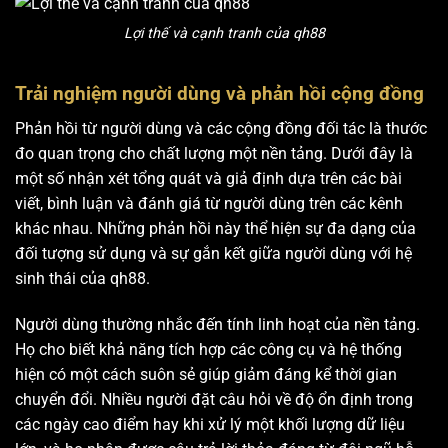
Lợi thế và cạnh tranh của qh88
Trải nghiệm người dùng và phản hồi cộng đồng
Phản hồi từ người dùng và các cộng đồng đối tác là thước
đo quan trọng cho chất lượng một nền tảng. Dưới đây là
một số nhận xét tổng quát và giả định dựa trên các bài
viết, bình luận và đánh giá từ người dùng trên các kênh
khác nhau. Những phản hồi này thể hiện sự đa dạng của
đối tượng sử dụng và sự gắn kết giữa người dùng với hệ
sinh thái của qh88.
Người dùng thường nhắc đến tính linh hoạt của nền tảng.
Họ cho biết khả năng tích hợp các công cụ và hệ thống
hiện có một cách suôn sẻ giúp giảm đáng kể thời gian
chuyển đổi. Nhiều người đặt câu hỏi về độ ổn định trong
các ngày cao điểm hay khi xử lý một khối lượng dữ liệu