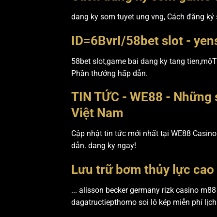
dang ky som tuyet ung vng, Cách đăng k
ID=6BvrI/58bet slot - y
58bet slot,game bai dang ky tang tien,m
Phần thưởng hấp dẫn.
TIN TỨC - WE88 - Những s
Việt Nam
Cập nhật tin tức mới nhất tại WE88 Casin
dẫn. dang ky ngay!
Lưu trữ bơm thủy lực cao
... alisson becker germany rizk casino m88
dagatructiepthomo soi lô kép miễn phí lịch