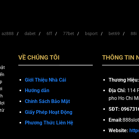
az888
dabet
6ff
77bet
bsport
bet69
88i
VỀ CHÚNG TÔI
THÔNG TIN 
hặt
yến
Giới Thiệu Nhà Cái
Thương Hiệu
ợp
ời
Hướng dẫn
Địa Chỉ:
114 
nh
pho Ho Chi M
Chính Sách Bảo Mật
lợi
SĐT:
096731
 từ
Giấy Phép Hoạt Động
Email:
888slo
Phương Thức Liên Hệ
Website:
htt