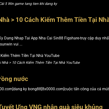
ái 5 Win game tang tien khi dang ky
 Nhà > 10 Cách Kiếm Thêm Tiền Tại Nh
Ky Dang Nhap Tai App Nha Cai Sin88 Figshare-truy cập duy nhấ
sunwin vui ...
i Nhà > 10 Cách Kiếm Thêm Tiền Tại Nhà YouTube
 rồng nước
0000.com]dang ky bong88[8x0000.com]cuộc tấn công của cá mú
Tuyết Ưng VNG nhận quà siêu khủng