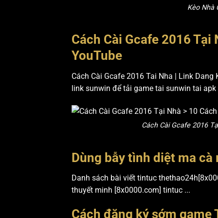
Kèo Nhà C
Cách Cài Gcafe 2016 Tại
YouTube
Cách Cài Gcafe 2016 Tai Nha | Link Dang 
link sunwin để tải game tai sunwin tai apk 
Cách Cài Gcafe 2016 Tạ
Dùng bẫy tình diệt ma cà
Danh sách bài viết tintuc thethao24h[8x
thuyết minh [8x0000.com] tintuc ...
Cách đăng ký sớm game 