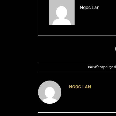
Ngọc Lan
Bài viết này được 
NGỌC LAN