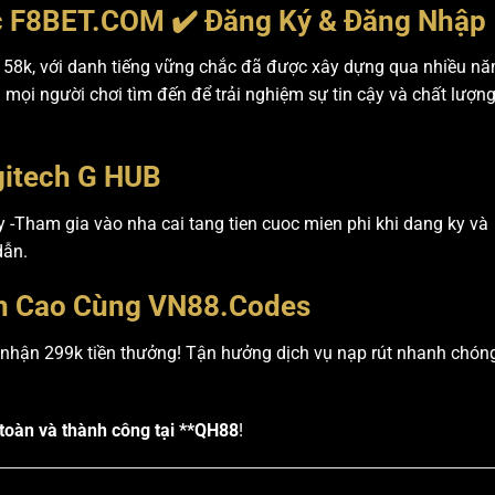
c F8BET.COM ✔️ Đăng Ký & Đăng Nhập
 58k, với danh tiếng vững chắc đã được xây dựng qua nhiều nă
 mọi người chơi tìm đến để trải nghiệm sự tin cậy và chất lượn
itech G HUB
y -Tham gia vào nha cai tang tien cuoc mien phi khi dang ky và
dẫn.
nh Cao Cùng VN88.Codes
nhận 299k tiền thưởng! Tận hưởng dịch vụ nạp rút nhanh chón
 toàn và thành công tại **QH88
!