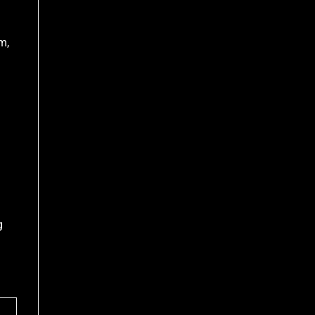
m,
g
g