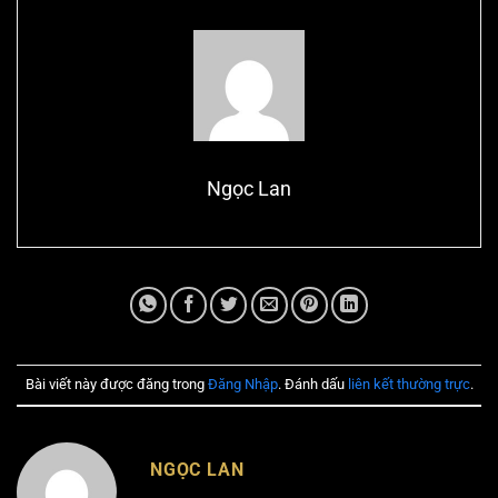
Ngọc Lan
Bài viết này được đăng trong
Đăng Nhập
. Đánh dấu
liên kết thường trực
.
NGỌC LAN