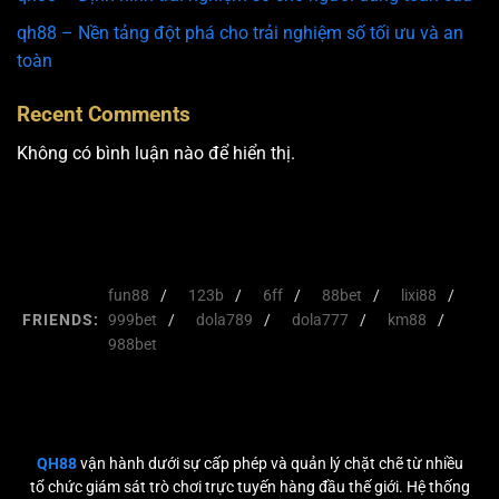
qh88 – Nền tảng đột phá cho trải nghiệm số tối ưu và an
toàn
Recent Comments
Không có bình luận nào để hiển thị.
fun88
123b
6ff
88bet
lixi88
FRIENDS:
999bet
dola789
dola777
km88
988bet
QH88
vận hành dưới sự cấp phép và quản lý chặt chẽ từ nhiều
tổ chức giám sát trò chơi trực tuyến hàng đầu thế giới. Hệ thống