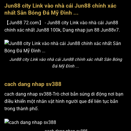
Jun88 city Link vào nhà cái Jun88 chính xác
nhất Sân Bóng Đá Mỹ Đình ...
【Jun88 72.com】 - Jun88 city Link vào nhà cái Jun88
chính xác nhất Jun88 100k, Dang nhap jun 88 Jun88v7.
Jun88 city Link vào nhà cái Jun88 chính xác nhất Sân Bóng
Đá Mỹ Đình ...
cach dang nhap sv388
cach dang nhap sv388-Trò chơi bắn súng di động nơi bạn
điều khiển một nhân vật hình người que để liên tục bắn
trong thành phố.