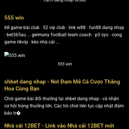
cach dang nhap sv388
555 win
68 game bài club · 52 vip club · link w88 · fun88 dang nhap
· bet365au ... germany football team coach · p3 sys · cong
game rikvip · kèo nhà cái ...
555 win
shbet dang nhap - Nơi Đam Mê Cá Cược Thăng
Hoa Cùng Bạn
Chơi game bài đổi thưởng tại shbet dang nhap - và nhận
cơ hội trúng thưởng lớn. Các trò chơi liên tục cập nhật đảm
bảo tr�
Nhà cái 12BET - Link vào Nhà cái 12BET mới