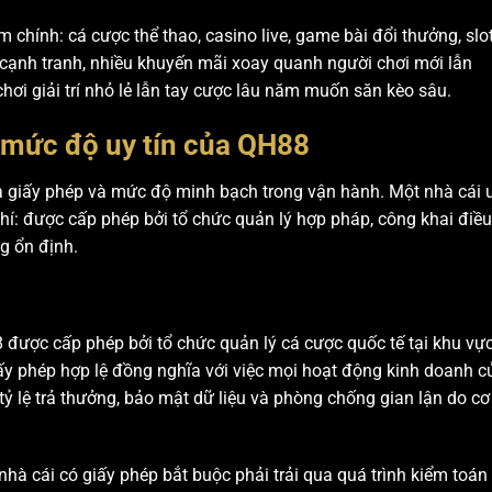
ính: cá cược thể thao, casino live, game bài đổi thưởng, slot
o cạnh tranh, nhiều khuyến mãi xoay quanh người chơi mới lẫn
hơi giải trí nhỏ lẻ lẫn tay cược lâu năm muốn săn kèo sâu.
 mức độ uy tín của QH88
là giấy phép và mức độ minh bạch trong vận hành. Một nhà cái 
chí: được cấp phép bởi tổ chức quản lý hợp pháp, công khai điều
g ổn định.
 được cấp phép bởi tổ chức quản lý cá cược quốc tế tại khu vự
ấy phép hợp lệ đồng nghĩa với việc mọi hoạt động kinh doanh c
tỷ lệ trả thưởng, bảo mật dữ liệu và phòng chống gian lận do cơ
hà cái có giấy phép bắt buộc phải trải qua quá trình kiểm toán