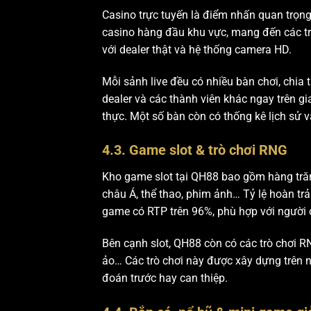
Casino trực tuyến là điểm nhấn quan trọng
casino hàng đầu khu vực, mang đến các trò 
với dealer thật và hệ thống camera HD.
Mỗi sảnh live đều có nhiều bàn chơi, chia 
dealer và các thành viên khác ngay trên g
thực. Một số bàn còn có thống kê lịch sử 
4.3. Game slot & trò chơi RNG
Kho game slot tại QH88 bao gồm hàng trăm
châu Á, thể thao, phim ảnh… Tỷ lệ hoàn tr
game có RTP trên 96%, phù hợp với người c
Bên cạnh slot, QH88 còn có các trò chơi RN
ảo… Các trò chơi này được xây dựng trên 
đoán trước hay can thiệp.