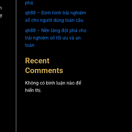
phá
h
qh88 – Định hình trải nghiệm
ày
số cho người dùng toàn cầu
qh88 – Nền tảng đột phá cho
trải nghiệm số tối ưu và an
toàn
Recent
Comments
Không có bình luận nào để
hiển thị.