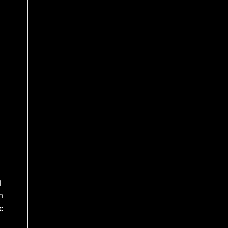
i
h
c