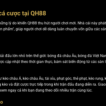
 cá cược tại QH88
hững lý do khiến QH88 thu hút người chơi mới. Nhà cái này phát
ản phẩm", giúp người chơi dễ dàng luân chuyển vốn giữa các sả
ải đấu lớn nhỏ trên thế giới: bóng đá châu Âu, bóng đá Việt Na
ợc cập nhật theo thời gian thực, bám sát biến động từ các sàn 
kèo châu Á, kèo châu Âu, tài xỉu, phạt góc, thẻ phạt, kèo rung, 
 kèo và đặt cược trực tiếp trong khi trận đấu đang diễn ra. Giao
 xem ngay cả khi bạn đang theo dõi nhiều trận cùng lúc.
no