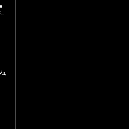
e
ổ…
Âu,