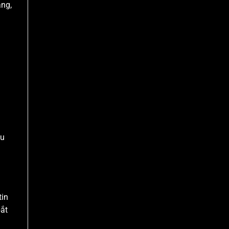
ằng,
ệu
tin
bắt