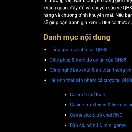
thị trường Việt Nam. Chuyên trang giới th
khách quan, đầy đủ và chuyên sâu về QH88
hàng và chương trình khuyến mãi. Nếu bạn đ
sẽ giúp bạn đánh giá xem QH88 có thực s
Danh mục nội dung
Tổng quan về nhà cái QH88
Giấy phép & mức độ uy tín của QH88
Công nghệ bảo mật & an toàn thông tin
Hệ sinh thái sản phẩm cá cược tại QH8
Cá cược thể thao
Casino trực tuyến & live casin
Game slot & trò chơi RNG
Bắn cá, nổ hũ & mini game