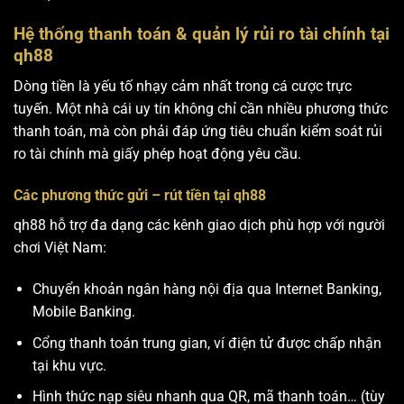
Hệ thống thanh toán & quản lý rủi ro tài chính tại
qh88
Dòng tiền là yếu tố nhạy cảm nhất trong cá cược trực
tuyến. Một nhà cái uy tín không chỉ cần nhiều phương thức
thanh toán, mà còn phải đáp ứng tiêu chuẩn kiểm soát rủi
ro tài chính mà giấy phép hoạt động yêu cầu.
Các phương thức gửi – rút tiền tại qh88
qh88 hỗ trợ đa dạng các kênh giao dịch phù hợp với người
chơi Việt Nam:
Chuyển khoản ngân hàng nội địa qua Internet Banking,
Mobile Banking.
Cổng thanh toán trung gian, ví điện tử được chấp nhận
tại khu vực.
Hình thức nạp siêu nhanh qua QR, mã thanh toán… (tùy