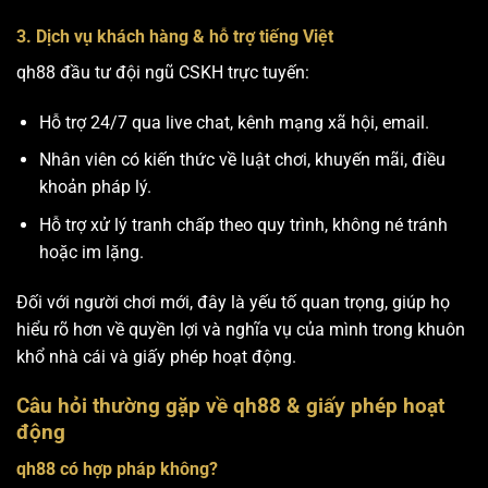
3. Dịch vụ khách hàng & hỗ trợ tiếng Việt
qh88 đầu tư đội ngũ CSKH trực tuyến:
Hỗ trợ 24/7 qua live chat, kênh mạng xã hội, email.
Nhân viên có kiến thức về luật chơi, khuyến mãi, điều
khoản pháp lý.
Hỗ trợ xử lý tranh chấp theo quy trình, không né tránh
hoặc im lặng.
Đối với người chơi mới, đây là yếu tố quan trọng, giúp họ
hiểu rõ hơn về quyền lợi và nghĩa vụ của mình trong khuôn
khổ nhà cái và giấy phép hoạt động.
Câu hỏi thường gặp về qh88 & giấy phép hoạt
động
qh88 có hợp pháp không?