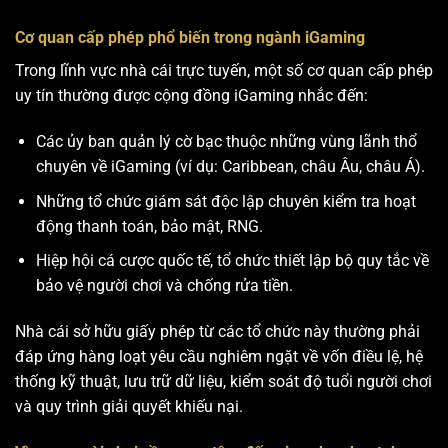
Cơ quan cấp phép phổ biến trong ngành iGaming
Trong lĩnh vực nhà cái trực tuyến, một số cơ quan cấp phép
uy tín thường được cộng đồng iGaming nhắc đến:
Các ủy ban quản lý cờ bạc thuộc những vùng lãnh thổ
chuyên về iGaming (ví dụ: Caribbean, châu Âu, châu Á).
Những tổ chức giám sát độc lập chuyên kiểm tra hoạt
động thanh toán, bảo mật, RNG.
Hiệp hội cá cược quốc tế, tổ chức thiết lập bộ quy tắc về
bảo vệ người chơi và chống rửa tiền.
Nhà cái sở hữu giấy phép từ các tổ chức này thường phải
đáp ứng hàng loạt yêu cầu nghiêm ngặt về vốn điều lệ, hệ
thống kỹ thuật, lưu trữ dữ liệu, kiểm soát độ tuổi người chơi
và quy trình giải quyết khiếu nại.