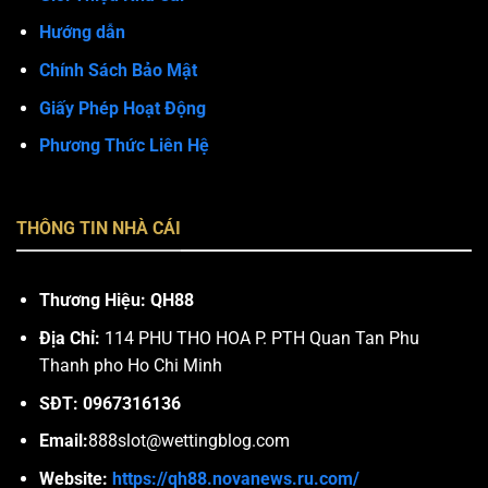
Hướng dẫn
Chính Sách Bảo Mật
Giấy Phép Hoạt Động
Phương Thức Liên Hệ
THÔNG TIN NHÀ CÁI
Thương Hiệu: QH88
Địa Chỉ:
114 PHU THO HOA P. PTH Quan Tan Phu
Thanh pho Ho Chi Minh
SĐT:
0967316136
Email:
888slot@wettingblog.com
Website:
https://qh88.novanews.ru.com/