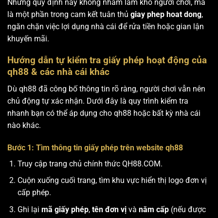
Những quy định này không nhằm làm khó người chơi, mà
là một phần trong cam kết tuân thủ
giay phep hoat dong
,
ngăn chặn việc lợi dụng nhà cái để rửa tiền hoặc gian lận
khuyến mãi.
Hướng dẫn tự kiểm tra giấy phép hoạt động của
qh88 & các nhà cái khác
Dù qh88 đã công bố thông tin rõ ràng, người chơi vẫn nên
chủ động tự xác nhận. Dưới đây là quy trình kiểm tra
nhanh bạn có thể áp dụng cho qh88 hoặc bất kỳ nhà cái
nào khác.
Bước 1: Tìm thông tin giấy phép trên website qh88
Truy cập trang chủ chính thức QH88.COM.
Cuộn xuống cuối trang, tìm khu vực hiển thị logo đơn vị
cấp phép.
Ghi lại
mã giấy phép
,
tên đơn vị
và
năm cấp
(nếu được