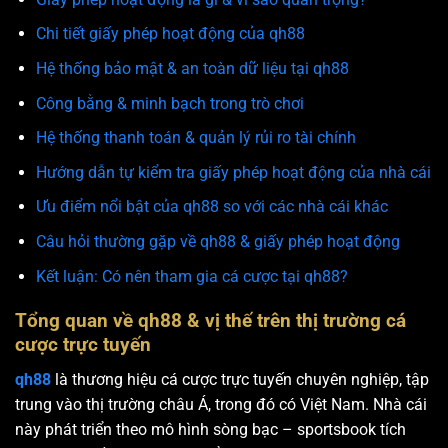
Chi tiết giấy phép hoạt động của qh88
Hệ thống bảo mật & an toàn dữ liệu tại qh88
Công bằng & minh bạch trong trò chơi
Hệ thống thanh toán & quản lý rủi ro tài chính
Hướng dẫn tự kiểm tra giấy phép hoạt động của nhà cái
Ưu điểm nổi bật của qh88 so với các nhà cái khác
Câu hỏi thường gặp về qh88 & giấy phép hoạt động
Kết luận: Có nên tham gia cá cược tại qh88?
Tổng quan về qh88 & vị thế trên thị trường cá
cược trực tuyến
qh88
là thương hiệu cá cược trực tuyến chuyên nghiệp, tập
trung vào thị trường châu Á, trong đó có Việt Nam. Nhà cái
này phát triển theo mô hình sòng bạc – sportsbook tích