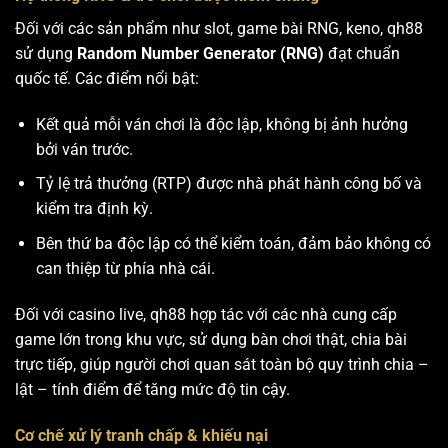
Đối với các sản phẩm như slot, game bài RNG, keno, qh88
sử dụng
Random Number Generator (RNG)
đạt chuẩn
quốc tế. Các điểm nổi bật:
Kết quả mỗi ván chơi là độc lập, không bị ảnh hưởng
bởi ván trước.
Tỷ lệ trả thưởng (RTP) được nhà phát hành công bố và
kiểm tra định kỳ.
Bên thứ ba độc lập có thể kiểm toán, đảm bảo không có
can thiệp từ phía nhà cái.
Đối với casino live, qh88 hợp tác với các nhà cung cấp
game lớn trong khu vực, sử dụng bàn chơi thật, chia bài
trực tiếp, giúp người chơi quan sát toàn bộ quy trình chia –
lật – tính điểm để tăng mức độ tin cậy.
Cơ chế xử lý tranh chấp & khiếu nại