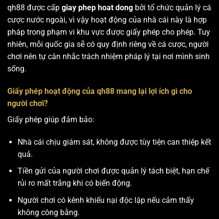
qh88 được cấp
giay phep hoat dong
bởi tổ chức quản lý cá
cược nước ngoài, vì vậy hoạt động của nhà cái này là hợp
pháp trong phạm vi khu vực được giấy phép cho phép. Tuy
nhiên, mỗi quốc gia sẽ có quy định riêng về cá cược, người
chơi nên tự cân nhắc trách nhiệm pháp lý tại nơi mình sinh
sống.
Giấy phép hoạt động của qh88 mang lại lợi ích gì cho
người chơi?
Giấy phép giúp đảm bảo:
Nhà cái chịu giám sát, không được tùy tiện can thiệp kết
quả.
Tiền gửi của người chơi được quản lý tách biệt, hạn chế
rủi ro mất trắng khi có biến động.
Người chơi có kênh khiếu nại độc lập nếu cảm thấy
không công bằng.